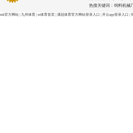
热搜关键词：饲料机械厂 
mk官方网站
|
九州体育
|
m体育首页
|
满冠体育官方网站登录入口
|
开云app登录入口
|