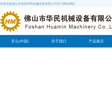
欢迎光临佛山市南海华民机械设备有限公司官方网站网站
开云(中国)
关于我们
产品展示
联系我们