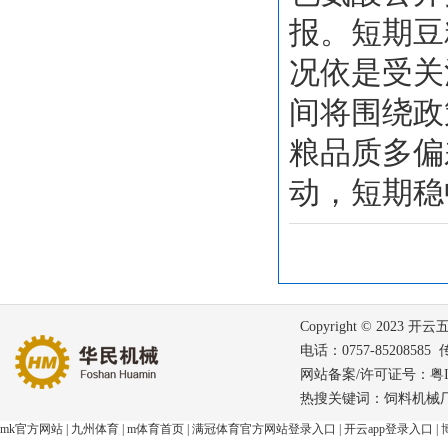
报。短期豆
况依是受关
间将围绕政
粮品质多偏
动，短期稳
Copyright
©
2023 开云五大
电话：0757-
85208585
网站备案/许可证号：
粤I
热搜关键词：饲料机械厂 
mk官方网站
|
九州体育
|
m体育首页
|
满冠体育官方网站登录入口
|
开云app登录入口
|