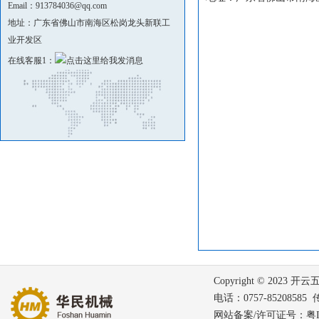
Email：913784036@qq.com
地址：广东省佛山市南海区松岗龙头新联工
业开发区
在线客服1：
Copyright
©
2023 开云五大
电话：0757-
85208585
网站备案/许可证号：
粤I