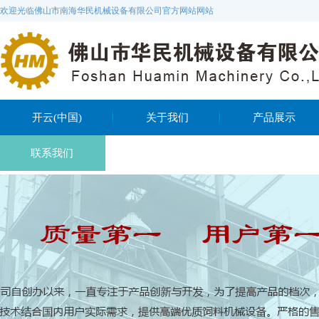
欢迎光临佛山市南海华民机械设备有限公司官方网站网站
开云(中国)
关于我们
产品展示
联系我们