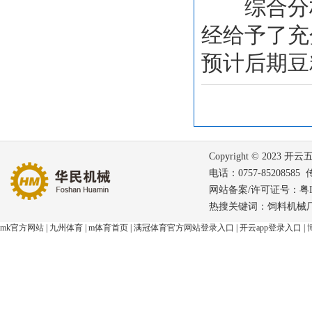
综合分析
经给予了充
预计后期豆
Copyright
©
2023 开云五大
电话：0757-
85208585
网站备案/许可证号：
粤I
热搜关键词：饲料机械厂 
mk官方网站
|
九州体育
|
m体育首页
|
满冠体育官方网站登录入口
|
开云app登录入口
|